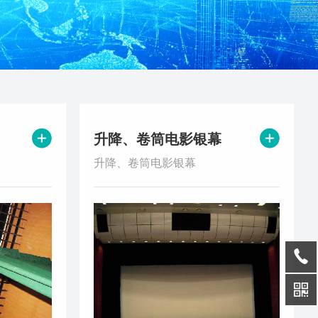
升降、卷筒电影银幕
升降、卷筒电影银幕