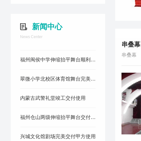
新闻中心
News Center
串叠幕
串叠幕
福州闽侯中学伸缩抬平舞台顺利甲方使
翠微小学北校区体育馆舞台完美交付使
内蒙古武警礼堂竣工交付使用
福州仓山两级伸缩抬平舞台交付使用
兴城文化馆剧场完美交付甲方使用