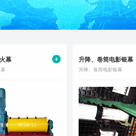
火幕
升降、卷筒电影银幕
火幕
升降、卷筒电影银幕