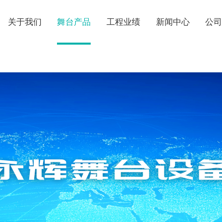
关于我们
舞台产品
工程业绩
新闻中心
公