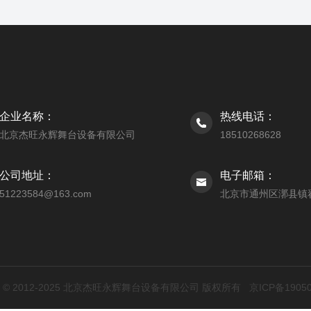
企业名称：
热线电话：
北京杰旺永辉舞台设备有限公司
18510268628
公司地址：
电子邮箱：
51223584@163.com
北京市通州区漷县镇翟
ght © 2012-2025 北京杰旺永辉舞台设备有限公司 版权所有
京ICP备19050