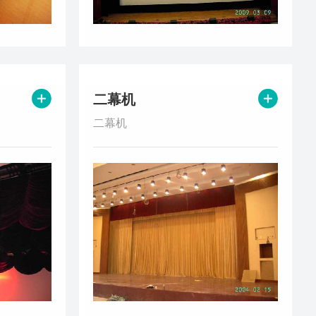
二幕机
二幕机