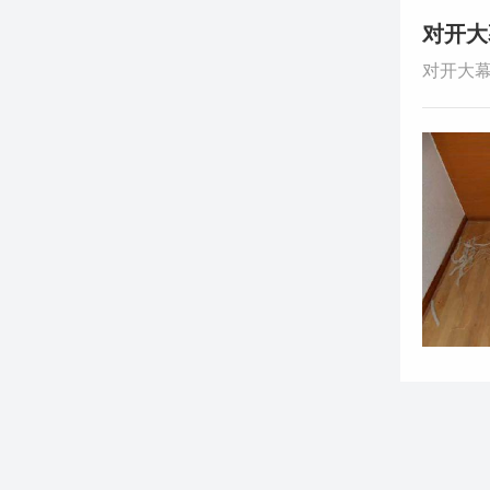
对开大
对开大